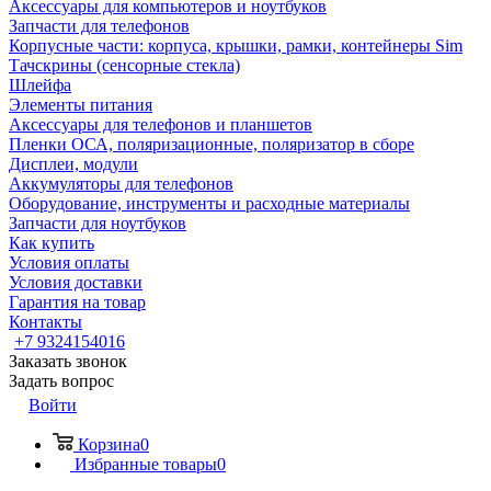
Аксессуары для компьютеров и ноутбуков
Запчасти для телефонов
Корпусные части: корпуса, крышки, рамки, контейнеры Sim
Тачскрины (сенсорные стекла)
Шлейфа
Элементы питания
Аксессуары для телефонов и планшетов
Пленки ОСА, поляризационные, поляризатор в сборе
Дисплеи, модули
Аккумуляторы для телефонов
Оборудование, инструменты и расходные материалы
Запчасти для ноутбуков
Как купить
Условия оплаты
Условия доставки
Гарантия на товар
Контакты
+7 9324154016
Заказать звонок
Задать вопрос
Войти
Корзина
0
Избранные товары
0