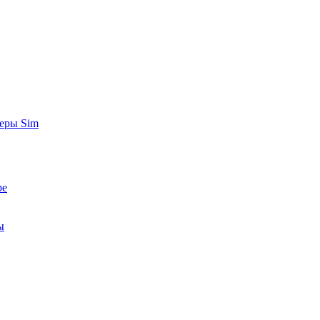
неры Sim
ре
ы