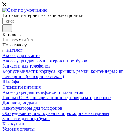
Готовый интернет-магазин электроники
Каталог
По всему сайту
По каталогу
Каталог
Аксессуары к авто
Аксессуары для компьютеров и ноутбуков
Запчасти для телефонов
Корпусные части: корпуса, крышки, рамки, контейнеры Sim
Тачскрины (сенсорные стекла)
Шлейфа
Элементы питания
Аксессуары для телефонов и планшетов
Пленки ОСА, поляризационные, поляризатор в сборе
Дисплеи, модули
Аккумуляторы для телефонов
Оборудование, инструменты и расходные материалы
Запчасти для ноутбуков
Как купить
Условия оплаты