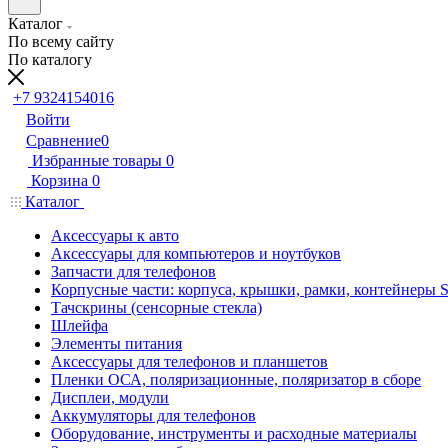
Каталог
По всему сайту
По каталогу
+7 9324154016
Войти
Сравнение
0
Избранные товары
0
Корзина
0
Каталог
Аксессуары к авто
Аксессуары для компьютеров и ноутбуков
Запчасти для телефонов
Корпусные части: корпуса, крышки, рамки, контейнеры 
Тачскрины (сенсорные стекла)
Шлейфа
Элементы питания
Аксессуары для телефонов и планшетов
Пленки ОСА, поляризационные, поляризатор в сборе
Дисплеи, модули
Аккумуляторы для телефонов
Оборудование, инструменты и расходные материалы